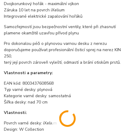
Dvojkorunkový hořák - maximální výkon
Záruka 10 let na povrch iXelium
Integrované elektrické zapalování hořáků
Samozřejmostí jsou bezpečnostní ventily, které při zhasnutí
plamene okamžitě uzavřou přívod plynu
Pro dokonalou péči o plynovou varnou desku z nerezu
doporučujeme používat profesionální čisticí sprej na nerez KIN
250,
terý její povrch zároveň vyleští, odmastí a brání otiskům prstů.
Vlastnosti a parametry:
EAN kód: 8003437608568
Typ varné desky: plynová
Kategorie varné desky: samostatná
Šířka desky: nad 70 cm
Vlastnosti:
Povrch varné desky: iXelium
Design: W Collection