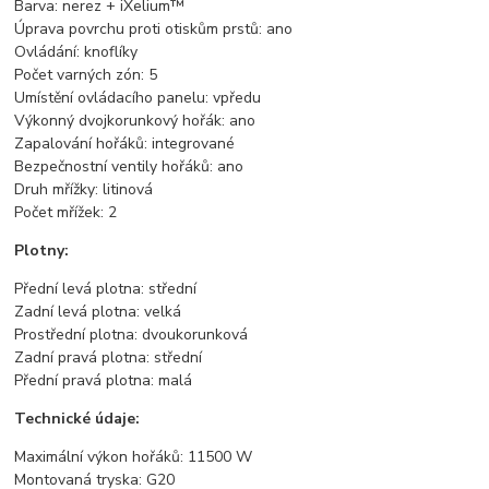
Barva: nerez + iXelium™
Úprava povrchu proti otiskům prstů: ano
Ovládání: knoflíky
Počet varných zón: 5
Umístění ovládacího panelu: vpředu
Výkonný dvojkorunkový hořák: ano
Zapalování hořáků: integrované
Bezpečnostní ventily hořáků: ano
Druh mřížky: litinová
Počet mřížek: 2
Plotny:
Přední levá plotna: střední
Zadní levá plotna: velká
Prostřední plotna: dvoukorunková
Zadní pravá plotna: střední
Přední pravá plotna: malá
Technické údaje:
Maximální výkon hořáků: 11500 W
Montovaná tryska: G20