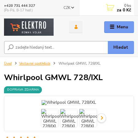
0
ks
+420 731 444 327
CZK
za
0 Kč
(Po-Pá, 8-17 hod.)
Menu
Hledat
Úvod
Vestavné spotřebiče
Whirlpool GMWL 728/IXL
Whirlpool GMWL 728/IXL
DOPRAVA ZDARMA