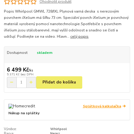
Ohodnotit produkt
Popis Whirlpool GMWL 728/IXL Plynová varná deska s nerezovým
povrchem iXelium má šířku 73 cm. Speciální povrch iXelium je povrchový
materiál vyrobený pomocí nanotechnologie.Spotřebiče s povrchem
iXelium jsou stálobarevné, mají vyšší odolnost a snadno se čistí a
udržují. Podívejte se na video. Hlavn...
celý popis
Dostupnost
skladem
6 499 Kč
/
ks
5 371 Kč
bez DPH
Přidat do košíku
Splátková kalkulačka
Nákup na splátky
Výrobce:
Whirlpool
Barva:
Nerez