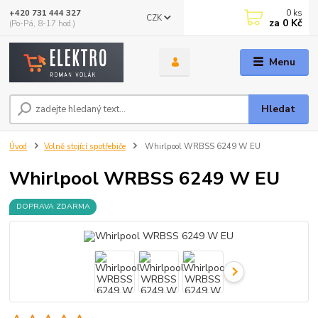
0
ks
+420 731 444 327
CZK
za
0 Kč
(Po-Pá, 8-17 hod.)
Menu
Hledat
Úvod
Volně stojící spotřebiče
Whirlpool WRBSS 6249 W EU
Whirlpool WRBSS 6249 W EU
DOPRAVA ZDARMA