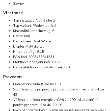
Skvrny
Vlastnosti
Typ instalace: Volně stojící
Typ vložení: Předem plněná
Maximální kapacita v kg: 6
Barva: Bílá
Barva dveří: Dual White
Displej: Malý digitální
Hmotnost (kg): 61.5
EAN kód: 8003437641831
Elektrické připojení (W): 1850
Délka elektrického kabelu (cm): 120
Provedení
Energetická třída (Směrnice ): C
Spotřeba vody při použití programu Eco v litrech na cyklus:
43
Vážená spotřeba energie v kWh za 100 cyklů praní při
použití programu Eco 40-60: 56
Rychlost odstřeďování v rpm při použití programu eco 40-60