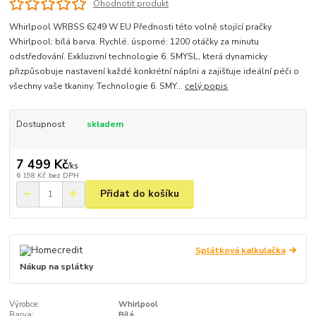
Ohodnotit produkt
Whirlpool WRBSS 6249 W EU Přednosti této volně stojící pračky
Whirlpool: bílá barva. Rychlé, úsporné: 1200 otáčky za minutu
odstřeďování. Exkluzivní technologie 6. SMYSL, která dynamicky
přizpůsobuje nastavení každé konkrétní náplni a zajišťuje ideální péči o
všechny vaše tkaniny. Technologie 6. SMY...
celý popis
Dostupnost
skladem
7 499 Kč
/
ks
6 198 Kč
bez DPH
Přidat do košíku
Splátková kalkulačka
Nákup na splátky
Výrobce:
Whirlpool
Barva:
Bílá