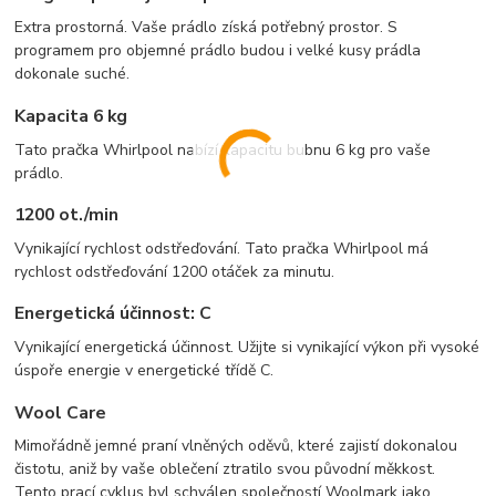
Extra prostorná. Vaše prádlo získá potřebný prostor. S
programem pro objemné prádlo budou i velké kusy prádla
dokonale suché.
Kapacita 6 kg
Tato pračka Whirlpool nabízí kapacitu bubnu 6 kg pro vaše
prádlo.
1200 ot./min
Vynikající rychlost odstřeďování. Tato pračka Whirlpool má
rychlost odstřeďování 1200 otáček za minutu.
Energetická účinnost: C
Vynikající energetická účinnost. Užijte si vynikající výkon při vysoké
úspoře energie v energetické třídě C.
Wool Care
Mimořádně jemné praní vlněných oděvů, které zajistí dokonalou
čistotu, aniž by vaše oblečení ztratilo svou původní měkkost.
Tento prací cyklus byl schválen společností Woolmark jako