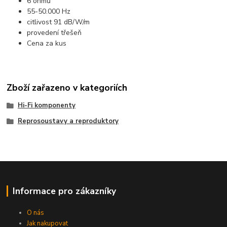
6 ohmů
55-50.000 Hz
citlivost 91 dB/W/m
provedení třešeň
Cena za kus
Zboží zařazeno v kategoriích
Hi-Fi komponenty
Reprosoustavy a reproduktory
Informace pro zákazníky
O nás
Jak nakupovat