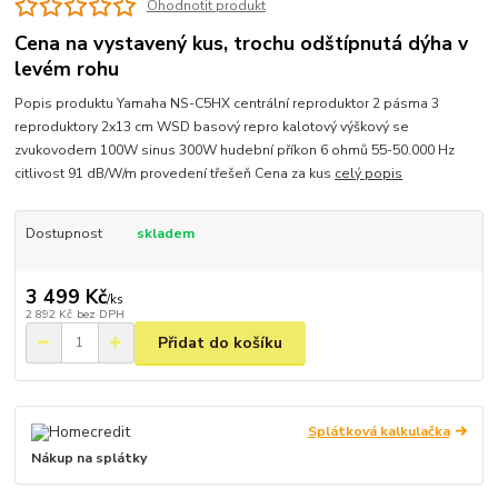
Ohodnotit produkt
Cena na vystavený kus, trochu odštípnutá dýha v
levém rohu
Popis produktu Yamaha NS-C5HX centrální reproduktor 2 pásma 3
reproduktory 2x13 cm WSD basový repro kalotový výškový se
zvukovodem 100W sinus 300W hudební příkon 6 ohmů 55-50.000 Hz
citlivost 91 dB/W/m provedení třešeň Cena za kus
celý popis
Dostupnost
skladem
3 499 Kč
/
ks
2 892 Kč
bez DPH
Přidat do košíku
Splátková kalkulačka
Nákup na splátky