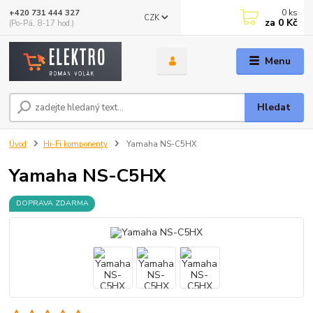
0
ks
+420 731 444 327
CZK
za
0 Kč
(Po-Pá, 8-17 hod.)
Menu
Hledat
Úvod
Hi-Fi komponenty
Yamaha NS-C5HX
Yamaha NS-C5HX
DOPRAVA ZDARMA