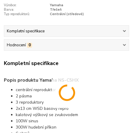
Výrobce:
Yamaha
Barva:
Třešeň
Typ reproduktorů:
Centrální (středové)
Kompletní specifikace
Hodnocení
0
Kompletní specifikace
Popis produktu Yamaha NS-C5HX
centrální reproduktor
2 pásma
3 reproduktory
2x13 cm WSD basový repro
kalotový výškový se zvukovodem
100W sinus
300W hudební příkon