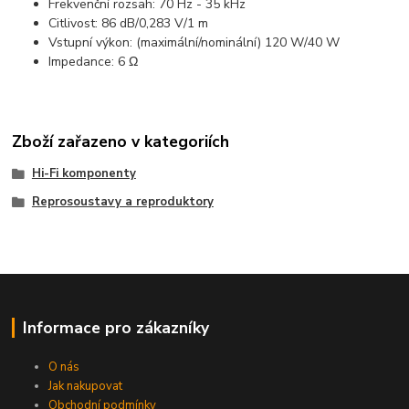
Frekvenční rozsah: 70 Hz - 35 kHz
Citlivost: 86 dB/0,283 V/1 m
Vstupní výkon: (maximální/nominální) 120 W/40 W
Impedance: 6 Ω
Zboží zařazeno v kategoriích
Hi-Fi komponenty
Reprosoustavy a reproduktory
Informace pro zákazníky
O nás
Jak nakupovat
Obchodní podmínky