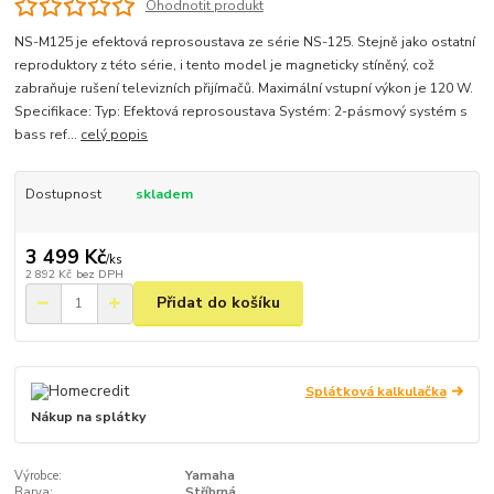
Ohodnotit produkt
NS-M125 je efektová reprosoustava ze série NS-125. Stejně jako ostatní
reproduktory z této série, i tento model je magneticky stíněný, což
zabraňuje rušení televizních přijímačů. Maximální vstupní výkon je 120 W.
Specifikace: Typ: Efektová reprosoustava Systém: 2-pásmový systém s
bass ref...
celý popis
Dostupnost
skladem
3 499 Kč
/
ks
2 892 Kč
bez DPH
Přidat do košíku
Splátková kalkulačka
Nákup na splátky
Výrobce:
Yamaha
Barva:
Stříbrná