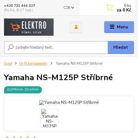
0
ks
+420 731 444 327
CZK
za
0 Kč
(Po-Pá, 8-17 hod.)
Menu
Hledat
Úvod
Hi-Fi komponenty
Yamaha NS-M125P Stříbrné
Yamaha NS-M125P Stříbrné
DOPRAVA ZDARMA