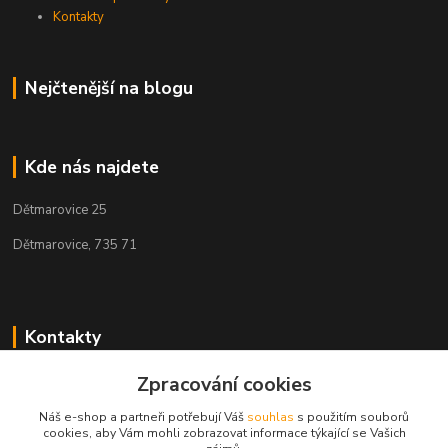
Kontakty
Nejčtenější na blogu
Kde nás najdete
Dětmarovice 25
Dětmarovice, 735 71
Kontakty
+420 731 444 327
Zpracování cookies
(Po-Pá, 8-17 hod.)
Náš e-shop a partneři potřebují Váš
souhlas
s použitím souborů
cookies, aby Vám mohli zobrazovat informace týkající se Vašich
obchod@volak.net