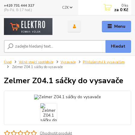
0
ks
+420 731 444 327
CZK
za
0 Kč
(Po-Pá, 8-17 hod.)
Menu
Hledat
Úvod
Volně stojící spotřebiče
Vysavače
Příslušenství k vysavačům
Zelmer Z04.1 sáčky do vysavače
Zelmer Z04.1 sáčky do vysavače
Ohodnotit produkt