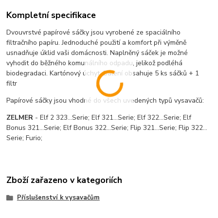
Kompletní specifikace
Dvouvrstvé papírové sáčky jsou vyrobené ze spaciálního
filtračního papíru. Jednoduché použití a komfort při výměně
usnadňuje úklid vaši domácnosti. Naplněný sáček je možné
vyhodit do běžného komunálního odpadu, jelikož podléhá
biodegradaci. Kartónový úchyt. Balení obsahuje 5 ks sáčků + 1
filtr
Papírové sáčky jsou vhodné do všech uvedených typů vysavačů:
ZELMER
- Elf 2 323…Serie; Elf 321…Serie; Elf 322…Serie; Elf
Bonus 321…Serie; Elf Bonus 322…Serie; Flip 321…Serie; Flip 322…
Serie; Furio;
Zboží zařazeno v kategoriích
Příslušenství k vysavačům