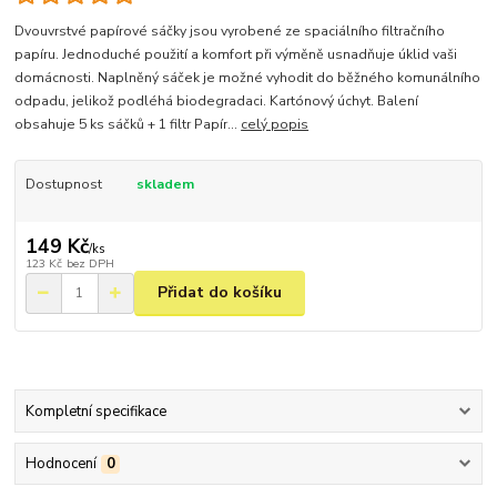
Dvouvrstvé papírové sáčky jsou vyrobené ze spaciálního filtračního
papíru. Jednoduché použití a komfort při výměně usnadňuje úklid vaši
domácnosti. Naplněný sáček je možné vyhodit do běžného komunálního
odpadu, jelikož podléhá biodegradaci. Kartónový úchyt. Balení
obsahuje 5 ks sáčků + 1 filtr Papír...
celý popis
Dostupnost
skladem
149 Kč
/
ks
123 Kč
bez DPH
Přidat do košíku
Kompletní specifikace
Hodnocení
0